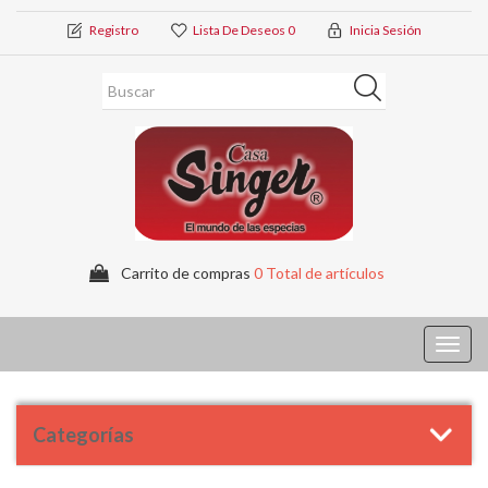
Registro
Lista De Deseos
0
Inicia Sesión
Carrito de compras
0 Total de artículos
Toggl
navig
Categorías