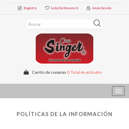
Registro
Lista De Deseos
0
Inicia Sesión
Carrito de compras
0 Total de artículos
Toggl
navig
POLÍTICAS DE LA INFORMACIÓN