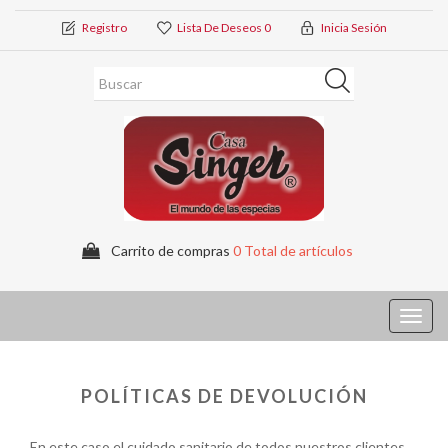
Registro
Lista De Deseos
0
Inicia Sesión
Carrito de compras
0 Total de artículos
Toggl
navig
POLÍTICAS DE DEVOLUCIÓN
En este caso el cuidado sanitario de todos nuestros clientes