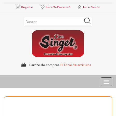
Registro
Lista De Deseos
0
Inicia Sesión
Carrito de compras
0 Total de artículos
Toggl
navig