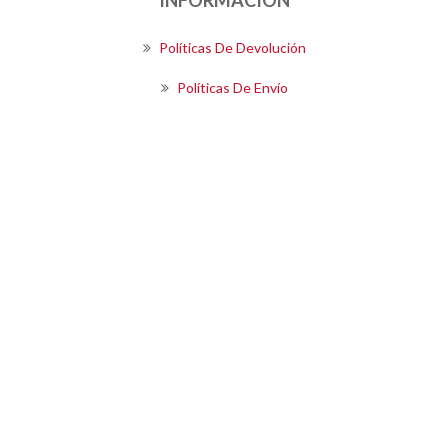
Políticas De Devolución
Políticas De Envío
Términos Y Condiciones De Compra
SIGUENOS
Boletín
SUSCRIBIRSE
Powered by
OpenEcommerce
Copyright © 2026 Kalea S.A.. Todos los derechos reservados.