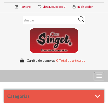
Registro
Lista De Deseos
0
Inicia Sesión
Carrito de compras
0 Total de artículos
Toggl
navig
Categorías