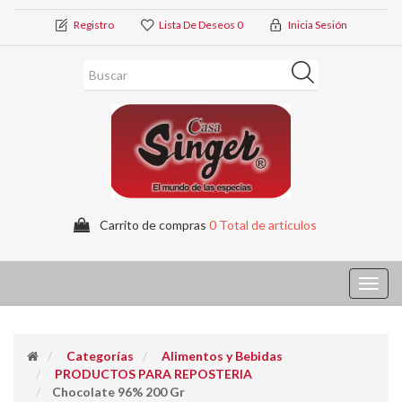
Registro
Lista De Deseos
0
Inicia Sesión
Carrito de compras
0 Total de artículos
Toggl
navig
Categorías
Alimentos y Bebidas
PRODUCTOS PARA REPOSTERIA
Chocolate 96% 200 Gr