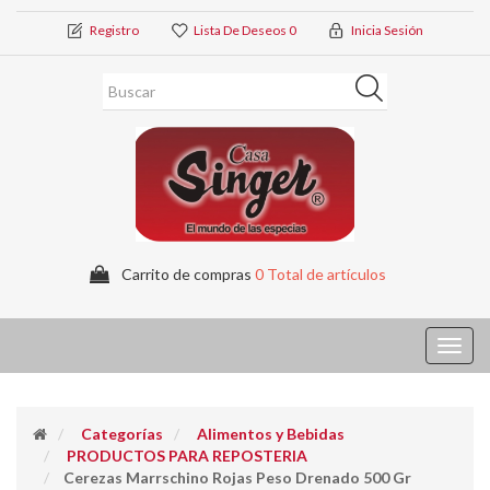
Registro
Lista De Deseos
0
Inicia Sesión
Carrito de compras
0 Total de artículos
Toggl
navig
Categorías
Alimentos y Bebidas
PRODUCTOS PARA REPOSTERIA
Cerezas Marrschino Rojas Peso Drenado 500 Gr