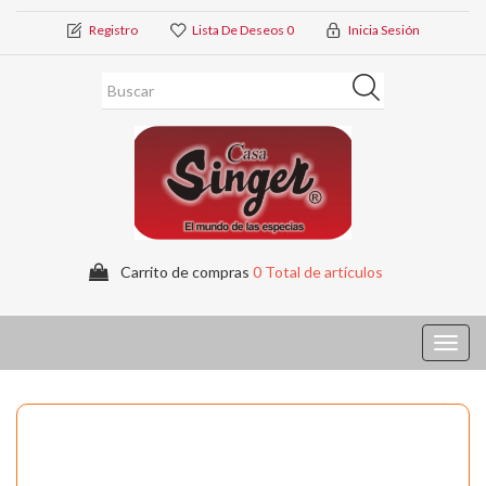
Registro
Lista De Deseos
0
Inicia Sesión
Carrito de compras
0 Total de artículos
Toggl
navig