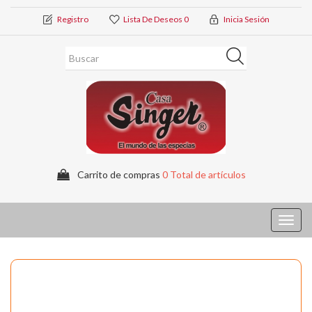
Registro
Lista De Deseos
0
Inicia Sesión
Carrito de compras
0 Total de artículos
Toggl
navig