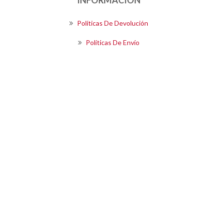
Políticas De Devolución
Políticas De Envío
Términos Y Condiciones De Compra
SIGUENOS
Boletín
SUSCRIBIRSE
Powered by
OpenEcommerce
Copyright © 2026 Kalea S.A.. Todos los derechos reservados.