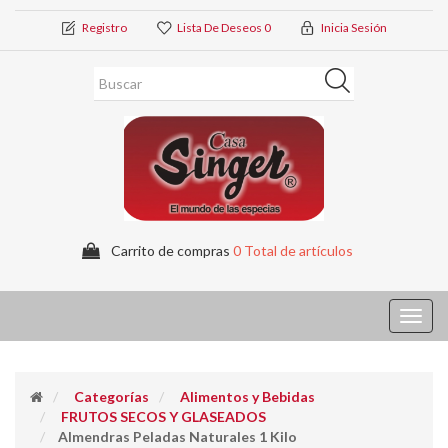
Registro
Lista De Deseos
0
Inicia Sesión
Carrito de compras
0 Total de artículos
Toggl
navig
Categorías
Alimentos y Bebidas
FRUTOS SECOS Y GLASEADOS
Almendras Peladas Naturales 1 Kilo