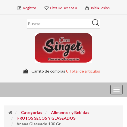
Registro
Lista De Deseos
0
Inicia Sesión
Carrito de compras
0 Total de artículos
Toggl
navig
Categorías
Alimentos y Bebidas
FRUTOS SECOS Y GLASEADOS
Anana Glaseado 100 Gr