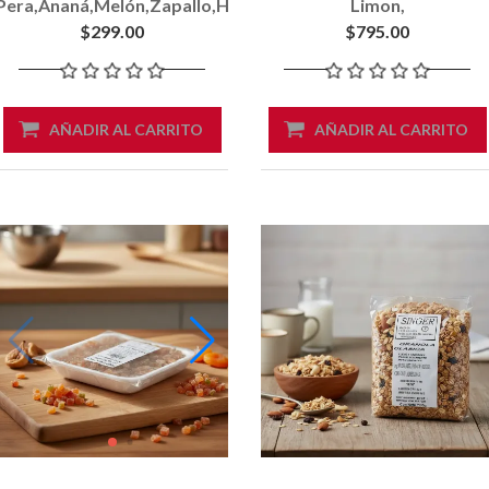
Pera,ananá,melón,zapallo,higos,jengibre,papaya
Limon,
100 Gr
Pera,ananá,melón,zapallo,
$299.00
$795.00
250 Gr
AÑADIR AL CARRITO
AÑADIR AL CARRITO