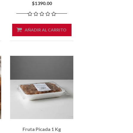
Pera,ananá,melón,zapallo,higos,jengibre,papaya
$1390.00
AÑADIR AL CARRITO
Fruta Picada 1 Kg