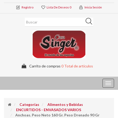
Registro
Lista De Deseos
0
Inicia Sesión
Carrito de compras
0 Total de artículos
Toggl
navig
Categorías
Alimentos y Bebidas
ENCURTIDOS - ENVASADOS VARIOS
Anchoas. Peso Neto 160 Gr. Peso Drenado 90 Gr