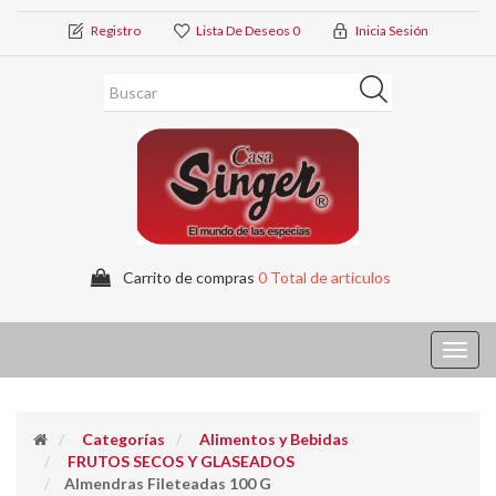
Registro
Lista De Deseos
0
Inicia Sesión
Carrito de compras
0 Total de artículos
Toggl
navig
Categorías
Alimentos y Bebidas
FRUTOS SECOS Y GLASEADOS
Almendras Fileteadas 100 G