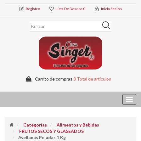
Registro
Lista De Deseos
0
Inicia Sesión
Carrito de compras
0 Total de artículos
Toggl
navig
Categorías
Alimentos y Bebidas
FRUTOS SECOS Y GLASEADOS
Avellanas Peladas 1 Kg