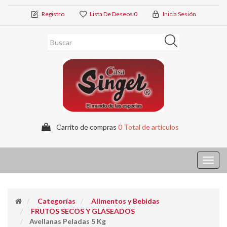
Registro
Lista De Deseos
0
Inicia Sesión
Carrito de compras
0 Total de artículos
Toggl
navig
Categorías
Alimentos y Bebidas
FRUTOS SECOS Y GLASEADOS
Avellanas Peladas 5 Kg