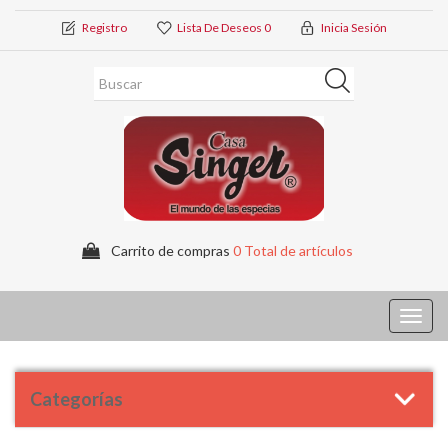
Registro
Lista De Deseos
0
Inicia Sesión
Carrito de compras
0 Total de artículos
Toggl
navig
Categorías