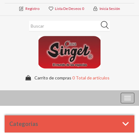
Registro
Lista De Deseos
0
Inicia Sesión
Carrito de compras
0 Total de artículos
Toggl
navig
Categorías