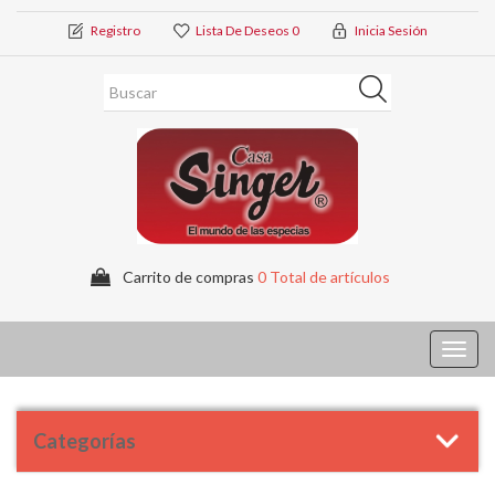
Registro
Lista De Deseos
0
Inicia Sesión
Carrito de compras
0 Total de artículos
Toggl
navig
Categorías