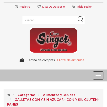
Registro
Lista De Deseos
0
Inicia Sesión
Carrito de compras
0 Total de artículos
Toggl
navig
Categorías
Alimentos y Bebidas
GALLETAS CON Y SIN AZUCAR - CON Y SIN GLUTEN-
PANES