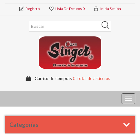
Registro
Lista De Deseos
0
Inicia Sesión
Carrito de compras
0 Total de artículos
Toggl
navig
Categorías