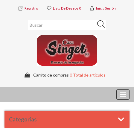
Registro
Lista De Deseos
0
Inicia Sesión
Carrito de compras
0 Total de artículos
Toggl
navig
Categorías