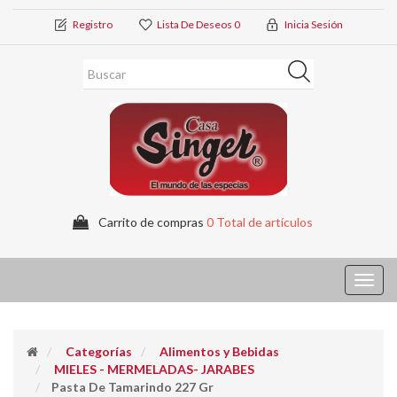
Registro
Lista De Deseos
0
Inicia Sesión
Carrito de compras
0 Total de artículos
Toggl
navig
Categorías
Alimentos y Bebidas
MIELES - MERMELADAS- JARABES
Pasta De Tamarindo 227 Gr