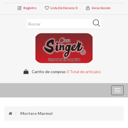
Registro
Lista De Deseos
0
Inicia Sesión
Carrito de compras
0 Total de artículos
Toggl
navig
Mortero Marmol