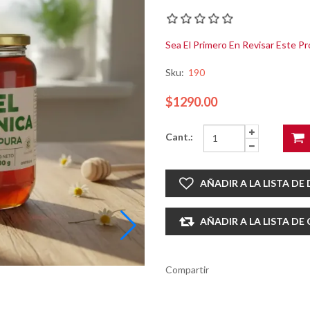
Sea El Primero En Revisar Este P
Sku:
190
$1290.00
Cant.:
AÑADIR A LA LISTA DE
AÑADIR A LA LISTA D
Compartir