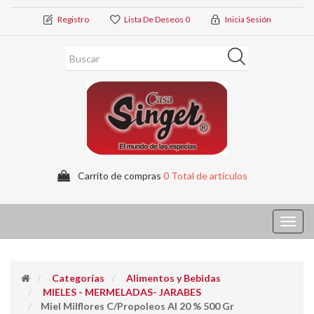
Registro
Lista De Deseos
0
Inicia Sesión
Carrito de compras
0 Total de artículos
Toggl
navig
Categorías
Alimentos y Bebidas
MIELES - MERMELADAS- JARABES
Miel Milflores C/propoleos Al 20 % 500 Gr