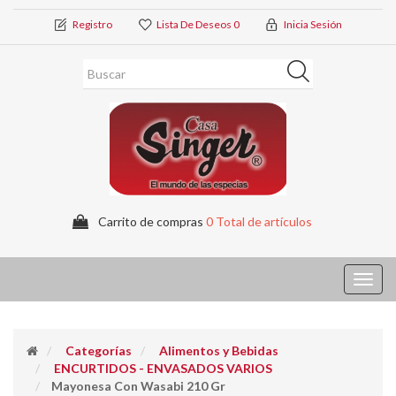
Registro
Lista De Deseos
0
Inicia Sesión
Carrito de compras
0 Total de artículos
Toggl
navig
Categorías
Alimentos y Bebidas
ENCURTIDOS - ENVASADOS VARIOS
Mayonesa Con Wasabi 210 Gr