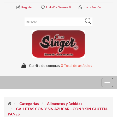
Registro
Lista De Deseos
0
Inicia Sesión
Carrito de compras
0 Total de artículos
Toggl
navig
Categorías
Alimentos y Bebidas
GALLETAS CON Y SIN AZUCAR - CON Y SIN GLUTEN-
PANES