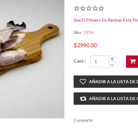
Sea El Primero En Revisar Este P
Sku:
1956
$2990.00
Cant.:
AÑADIR A LA LISTA DE
AÑADIR A LA LISTA D
Compartir