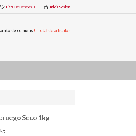
Lista De Deseos
0
Inicia Sesión
arrito de compras
0 Total de artículos
oruego Seco 1kg
1kg