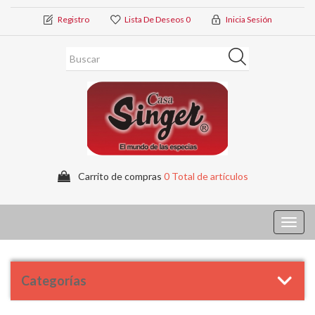
Registro
Lista De Deseos
0
Inicia Sesión
Carrito de compras
0 Total de artículos
Toggl
navig
Categorías