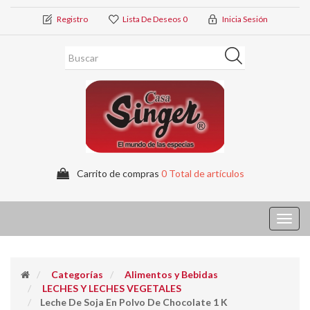
Registro
Lista De Deseos
0
Inicia Sesión
Carrito de compras
0 Total de artículos
Toggl
navig
Categorías
Alimentos y Bebidas
LECHES Y LECHES VEGETALES
Leche De Soja En Polvo De Chocolate 1 K