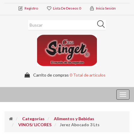
Registro
Lista De Deseos
0
Inicia Sesión
Carrito de compras
0 Total de artículos
Toggl
navig
Categorías
Alimentos y Bebidas
VINOS/ LICORES
Jerez Abocado 3 Lts