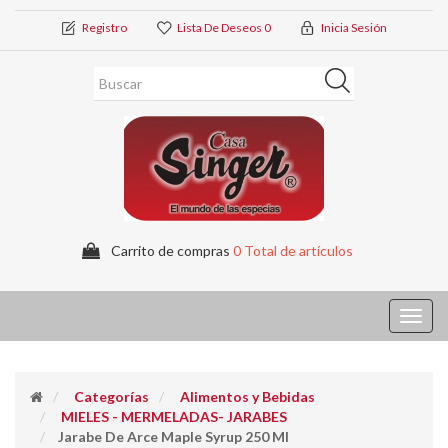
Registro
Lista De Deseos
0
Inicia Sesión
Carrito de compras
0 Total de artículos
Toggl
navig
Categorías
Alimentos y Bebidas
MIELES - MERMELADAS- JARABES
Jarabe De Arce Maple Syrup 250 Ml