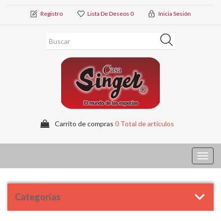
Registro
Lista De Deseos
0
Inicia Sesión
Carrito de compras
0 Total de artículos
Toggl
navig
Categorías