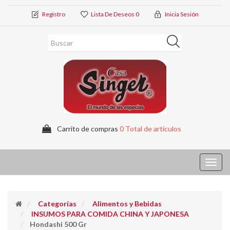
Registro
Lista De Deseos
0
Inicia Sesión
Carrito de compras
0 Total de artículos
Toggl
navig
Categorías
Alimentos y Bebidas
INSUMOS PARA COMIDA CHINA Y JAPONESA
Hondashi 500 Gr