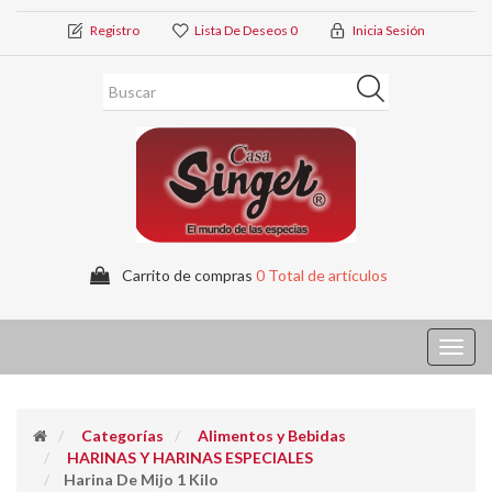
Registro
Lista De Deseos
0
Inicia Sesión
Carrito de compras
0 Total de artículos
Toggl
navig
Categorías
Alimentos y Bebidas
HARINAS Y HARINAS ESPECIALES
Harina De Mijo 1 Kilo