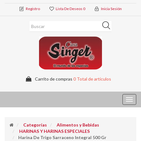
Registro
Lista De Deseos
0
Inicia Sesión
Carrito de compras
0 Total de artículos
Toggl
navig
Categorías
Alimentos y Bebidas
HARINAS Y HARINAS ESPECIALES
Harina De Trigo Sarraceno Integral 500 Gr