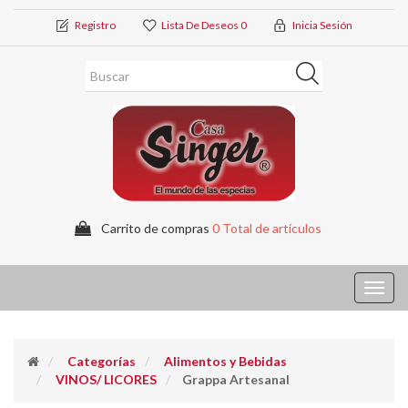
Registro
Lista De Deseos
0
Inicia Sesión
Carrito de compras
0 Total de artículos
Toggl
navig
Categorías
Alimentos y Bebidas
VINOS/ LICORES
Grappa Artesanal