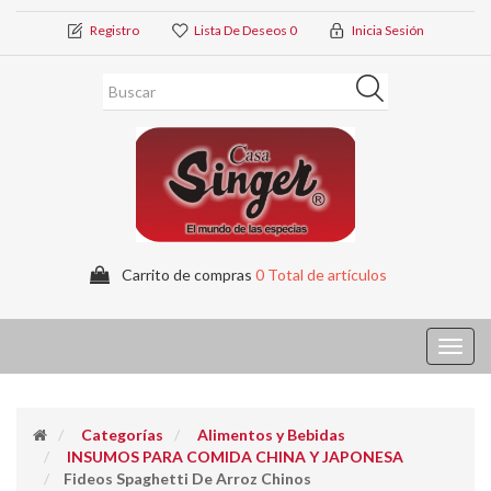
Registro
Lista De Deseos
0
Inicia Sesión
Carrito de compras
0 Total de artículos
Toggl
navig
Categorías
Alimentos y Bebidas
INSUMOS PARA COMIDA CHINA Y JAPONESA
Fideos Spaghetti De Arroz Chinos