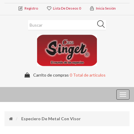
Registro
Lista De Deseos
0
Inicia Sesión
Carrito de compras
0 Total de artículos
Toggl
navig
Especiero De Metal Con Visor