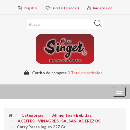
Registro
Lista De Deseos
0
Inicia Sesión
Carrito de compras
0 Total de artículos
Toggl
navig
Categorías
Alimentos y Bebidas
ACEITES - VINAGRES -SALSAS- ADEREZOS
Curry Pasta Ingles 227 Gr