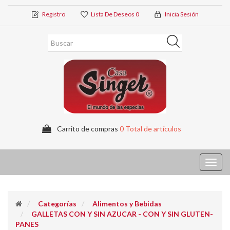
Registro
Lista De Deseos
0
Inicia Sesión
Carrito de compras
0 Total de artículos
Toggl
navig
Categorías
Alimentos y Bebidas
GALLETAS CON Y SIN AZUCAR - CON Y SIN GLUTEN-
PANES