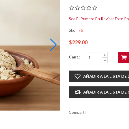
Sea El Primero En Revisar Este P
Sku:
76
$229.00
Cant.:
AÑADIR A LA LISTA DE
AÑADIR A LA LISTA D
Compartir