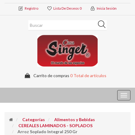
Registro
Lista De Deseos
0
Inicia Sesión
Carrito de compras
0 Total de artículos
Toggl
navig
Categorías
Alimentos y Bebidas
CEREALES LAMINADOS - SOPLADOS
Arroz Soplado Integral 250 Gr