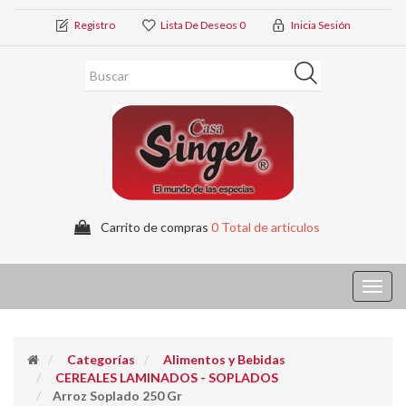
Registro
Lista De Deseos
0
Inicia Sesión
Carrito de compras
0 Total de artículos
Toggl
navig
Categorías
Alimentos y Bebidas
CEREALES LAMINADOS - SOPLADOS
Arroz Soplado 250 Gr