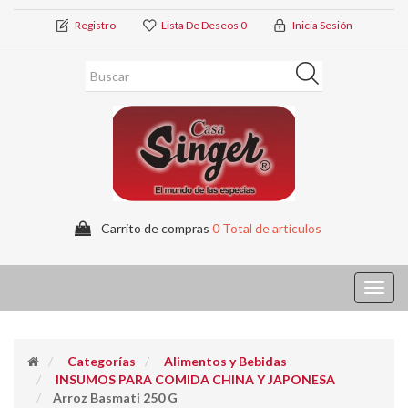
Registro
Lista De Deseos
0
Inicia Sesión
Carrito de compras
0 Total de artículos
Toggl
navig
Categorías
Alimentos y Bebidas
INSUMOS PARA COMIDA CHINA Y JAPONESA
Arroz Basmati 250 G