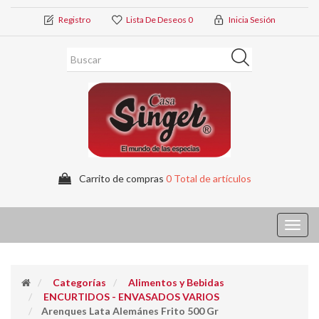
Registro
Lista De Deseos
0
Inicia Sesión
Carrito de compras
0 Total de artículos
Toggl
navig
Categorías
Alimentos y Bebidas
ENCURTIDOS - ENVASADOS VARIOS
Arenques Lata Alemánes Frito 500 Gr