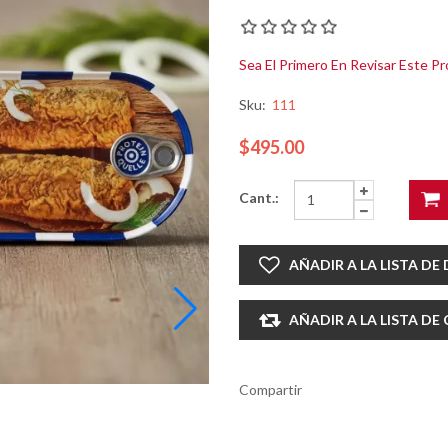
Sea El Primero En Revisar Este P
Sku:
111
$495.00
Cant.:
AÑADIR A LA LISTA DE
AÑADIR A LA LISTA D
Compartir