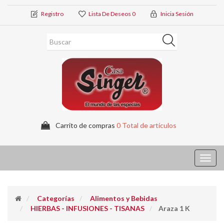
Registro
Lista De Deseos
0
Inicia Sesión
Carrito de compras
0 Total de artículos
Toggl
navig
Categorías
Alimentos y Bebidas
HIERBAS - INFUSIONES - TISANAS
Araza 1 K