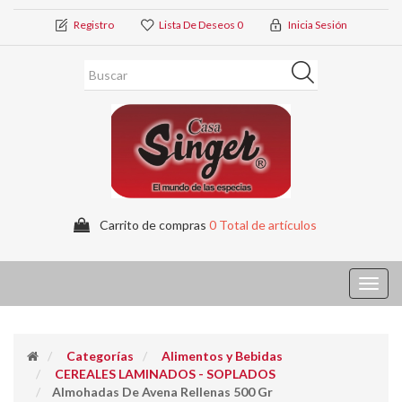
Registro
Lista De Deseos
0
Inicia Sesión
Carrito de compras
0 Total de artículos
Toggl
navig
Categorías
Alimentos y Bebidas
CEREALES LAMINADOS - SOPLADOS
Almohadas De Avena Rellenas 500 Gr